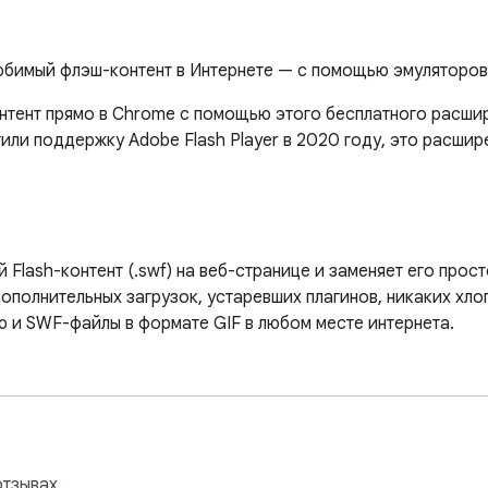
имый флэш-контент в Интернете — с помощью эмуляторов Ru
нтент прямо в Chrome с помощью этого бесплатного расширен
ли поддержку Adobe Flash Player в 2020 году, это расшир
Flash-контент (.swf) на веб-странице и заменяет его прос
полнительных загрузок, устаревших плагинов, никаких хлоп
ю и SWF-файлы в формате GIF в любом месте интернета.

крытым исходным кодом: Ruffle (ruffle.rs) и SWF2JS (swf2j
м размером, максимально приближенном к размеру исходного
айл в плейлист расширения и мгновенно запустить его с по
отзывах…