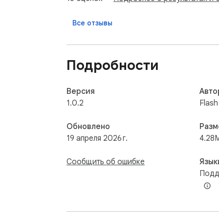
Полностью бесплатный, лёгкий и простой 
Все отзывы
(Примечание: «Adobe Flash Player» являе
связано с Adobe.)

Подробности
Если вам нравится пересматривать любим
Версия
Авто
1.0.2
Flash
Обновлено
Разм
19 апреля 2026 г.
4.28
Сообщить об ошибке
Язык
Подд