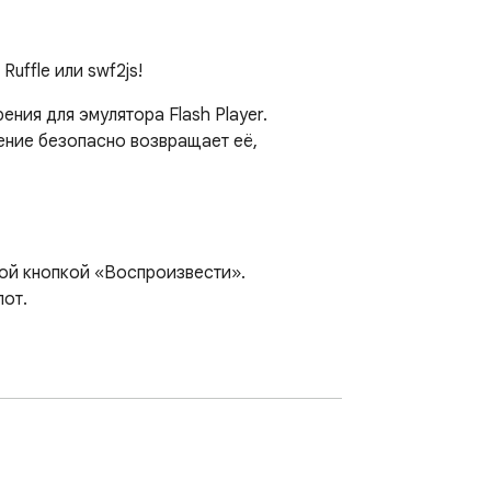
ffle или swf2js!
ия для эмулятора Flash Player. 
ение безопасно возвращает её, 
той кнопкой «Воспроизвести».

от.

s.com).

 Flash-объекта.

мощью значка на панели инструментов.
