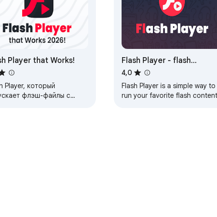
sh Player that Works!
Flash Player - flash
emulator
4,0
sh Player, который
Flash Player is a simple way to
ускает флэш-файлы с
run your favorite flash conten
ощью Ruffle на
across the web using Ruffle.
onScript 3. Играйте в
Play flash games online and
имые флеш-игры прямо в
anytime.
узере.
e
Личный кабинет разработчика
Политика конфиденциально