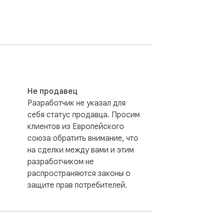
яет собой независимый эмулятор и не 
за ваш отзыв с оценкой 5 звёзд! 🚀
Не продавец
Разработчик не указал для
себя статус продавца. Просим
клиентов из Европейского
союза обратить внимание, что
на сделки между вами и этим
разработчиком не
распространяются законы о
защите прав потребителей.