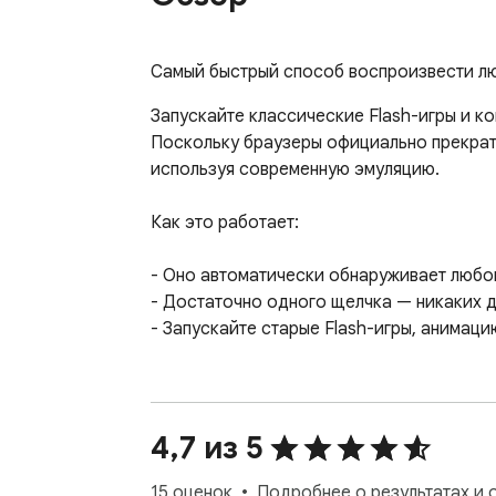
Самый быстрый способ воспроизвести люб
Запускайте классические Flash-игры и ко
Поскольку браузеры официально прекрати
используя современную эмуляцию.

Как это работает:

- Оно автоматически обнаруживает любой 
- Достаточно одного щелчка — никаких до
- Запускайте старые Flash-игры, анимаци
Возможности:

- Поддерживает два мощных эмулятора с от
4,7 из 5
- Открывает контент в окне с изменяемы
- Вы также можете добавить любой SWF-ф
15 оценок
Подробнее о результатах и 