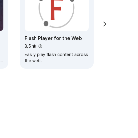
Flash Player for the Web
3,5
Easily play flash content across
t
the web!
сти
Условия использования
Справка