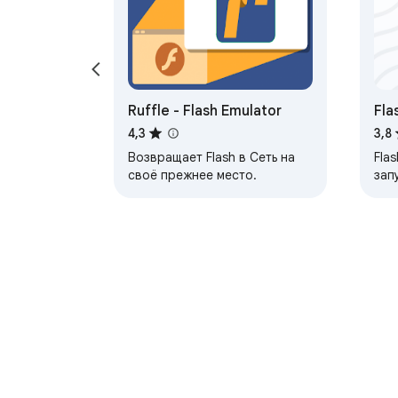
Ruffle - Flash Emulator
Fla
4,3
3,8
Возвращает Flash в Сеть на
Fla
своё прежнее место.
зап
пом
Acti
люб
бра
Подробнее об Интернет-магазине Chrom