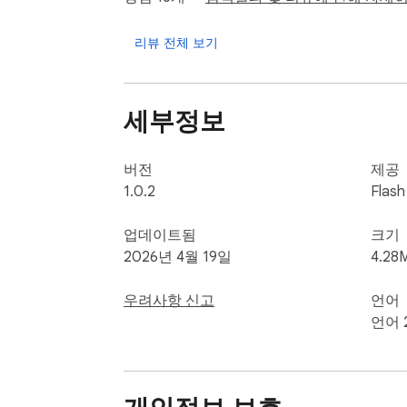
- 원본 Flash 객체의 크기와 최대한 유사한
리뷰 전체 보기
- .swf 파일을 확장 프로그램의 재생 목록
세부정보
완전 무료에 가볍고 사용하기 쉽습니다.

(참고: "Adobe Flash Player"는 Ad
버전
제공
1.0.2
Flash
좋아하는 플래시 고전 작품들을 다시 감상하는
업데이트됨
크기
2026년 4월 19일
4.28
우려사항 신고
언어
언어 