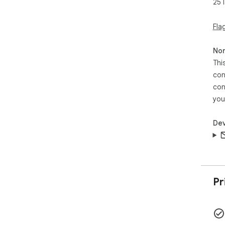
25 
If y
gre
Fla
Non
Thi
con
con
you
Dev
Pr