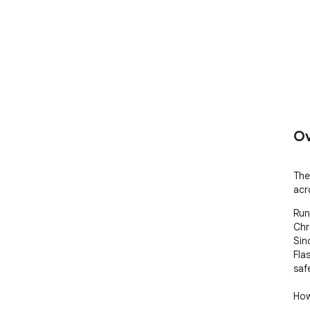
Ov
The
acr
Run
Chr
Sin
Fla
saf
How