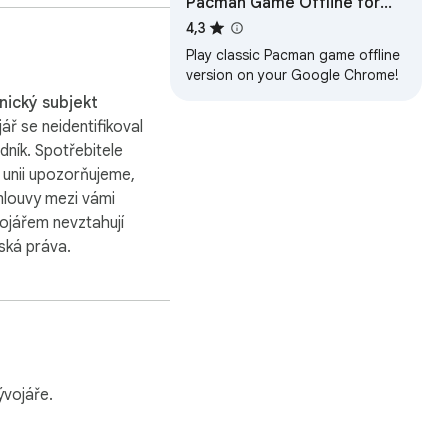
Pacman Game Offline for
e Web version by 
Google Chrome
4,3
Play classic Pacman game offline
version on your Google Chrome!
ický subjekt
ář se neidentifikoval
dník. Spotřebitele
 unii upozorňujeme,
mlouvy mezi vámi
vojářem nevztahují
ská práva.
vojáře.