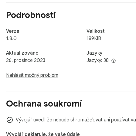
🕹️You can play more games by clicking on the More game lin
clicking on the Web Version beside the More game link.
Podrobnosti
Verze
Velikost
1.8.0
189KiB
Aktualizováno
Jazyky
26. prosince 2023
Jazyky: 38
Nahlásit možný problém
Ochrana soukromí
Vývojář uvedl, že nebude shromažďovat ani používat va
Vývojář deklaruje, že vaše údaje