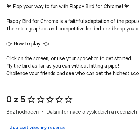
🐦 Flap your way to fun with Flappy Bird for Chrome! 🐦

Flappy Bird for Chrome is a faithful adaptation of the popula
The retro graphics and competitive leaderboard keep you c
👉 How to play: 👈

Click on the screen, or use your spacebar to get started.

Fly the bird as far as you can without hitting a pipe!

Challenge your friends and see who can get the highest scor
👍 Why you’ll love Flappy Bird for Chrome: 👍

No internet required: play offline anytime, anywhere.

No ads or in-app purchases: enjoy this captivating arcade g
0 z 5
Safe and secure: the extension requires minimal permissions
🌟 Don’t miss this chance to relive the magic of Flappy Bir
Bez hodnocení
Další informace o výsledcích a recenzích
🌟Install Flappy Bird for Chrome now and start your Flappy B
Zobrazit všechny recenze