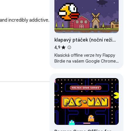
nd incredibly addictive. 
klapavý ptáček (noční režim
farmy)
4,9
Klasická offline verze hry Flappy
Birdie na vašem Google Chrome!
Zdarma online Birdie, který klape,
hrajte na ploše.