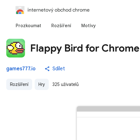
internetový obchod chrome
Prozkoumat
Rozšíření
Motivy
Flappy Bird for Chrome
games777.io
Sdílet
Rozšíření
Hry
325 uživatelů