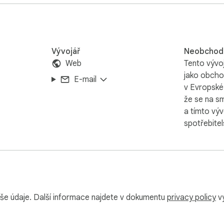
k at the bottom of the pop up or you can try this game with th
Vývojář
Neobchodn
Web
Tento vývoj
jako obcho
E-mail
v Evropské
že se na s
a tímto vý
spotřebitel
še údaje. Další informace najdete v dokumentu
privacy policy
vý