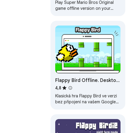
Play Super Mario Bros Original
game offline version on your
Google Chrome™! Offline and
Popup Version, without internet
required!
Flappy Bird Offline. Desktop
Version
4,8
Klasická hra Flappy Bird ve verzi
bez připojení na vašem Google
Chrome! Bezplatná online hra
Flappy Bird na počítači. Flappy
pro…