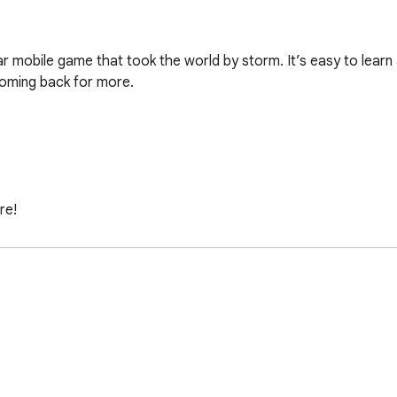
r mobile game that took the world by storm. It’s easy to learn a
oming back for more.

e!

ame without any hidden charges or distractions.

 and does not collect or share any personal data.

d on your Chrome browser. 

ird adventure! 
