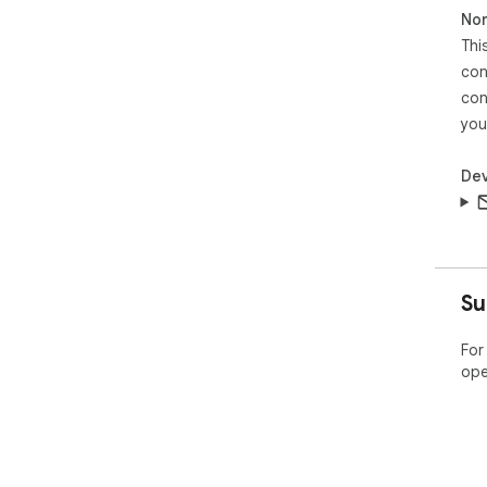
Non
Thi
con
con
you
Dev
Su
For
ope