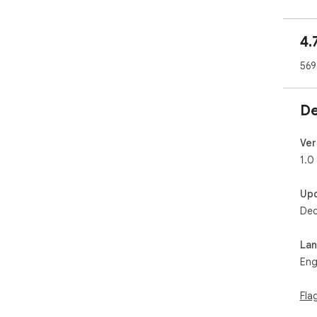
4.
569
De
Ver
1.0
Up
Dec
La
Eng
Fla