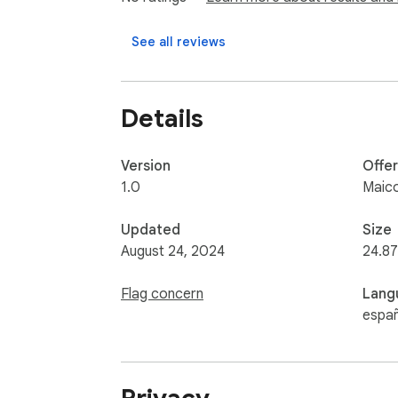
Ideal para:

See all reviews
Administradores que necesitan monitorear e
Desarrolladores que requieren información 
Usuarios técnicos interesados en detalles 
Details
Version
Offe
1.0
Maico
Updated
Size
August 24, 2024
24.87
Flag concern
Lang
españ