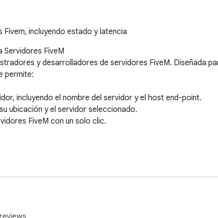
 Fivem, incluyendo estado y latencia
a Servidores FiveM

istradores y desarrolladores de servidores FiveM. Diseñada par
 permite:

or, incluyendo el nombre del servidor y el host end-point.

u ubicación y el servidor seleccionado.

rvidores FiveM con un solo clic.

idor

ervidor

reviews.