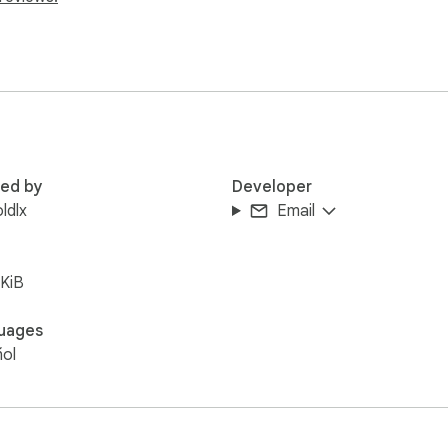
l rendimiento de sus servidores

técnica para pruebas y optimización

de conexión de servidores FiveM"
red by
Developer
ldlx
Email
KiB
uages
ol