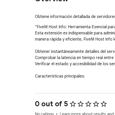
Obtiene información detallada de servidores
"FiveM Host Info: Herramienta Esencial par
Esta extensión es indispensable para admin
manera rápida y eficiente, FiveM Host Info le
Obtener instantáneamente detalles del servid
Comprobar la latencia en tiempo real entre s
Verificar el estado y accesibilidad de los se
Características principales:

Interfaz intuitiva y fácil de usar

Recuperación rápida de información del serv
Medición precisa de latencia

0 out of 5
Herramienta de verificación de estado del s
No ratings
Learn more about results and 