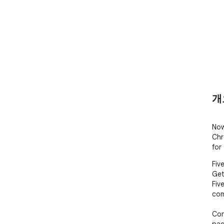
개
Now
Chr
for
Fiv
Get
Fiv
com
Con