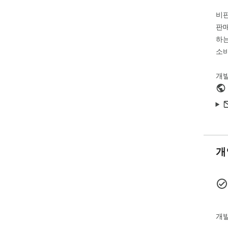
비
판매
하는
소비
개
개
개발