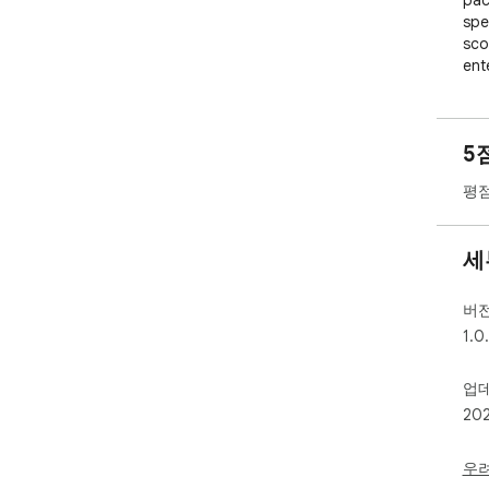
pac
spe
sco
ent
Per
end
5
Dow
평점
sho
If 
Gam
세
web
버
1.0
업
20
우