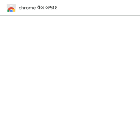
chrome વેબ બજાર