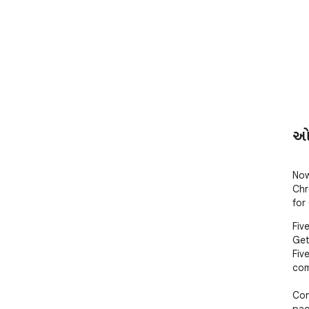
ઓવ
Now
Chr
for
Fiv
Get
Fiv
com
Con