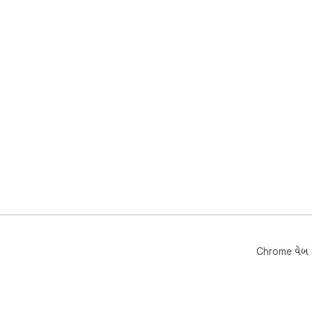
Chrome વેબ સ