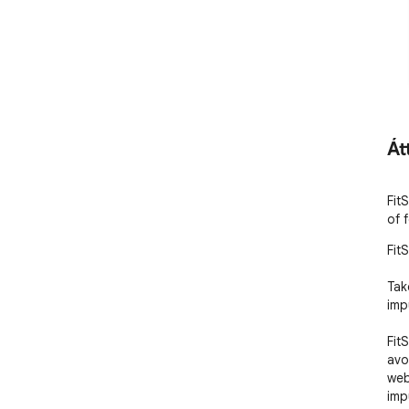
Át
Fit
of 
FitS
Tak
imp
Fit
avo
web
imp