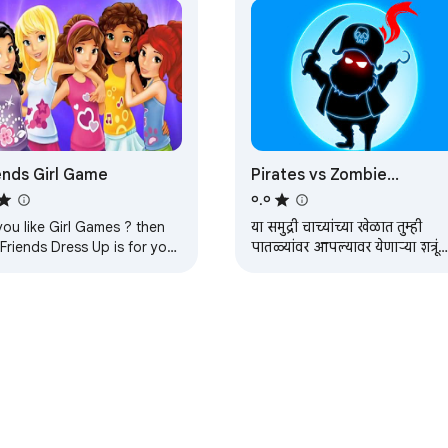
ends Girl Game
Pirates vs Zombie
Unblocked Game
०.०
ou like Girl Games ? then
या समुद्री चाच्यांच्या खेळात तुम्ही
 Friends Dress Up is for you.
पातळ्यांवर आपल्यावर येणाऱ्या शत्रूंच
t playing!
नाश केला पाहिजे आणि पातळी पार
केली पाहिजे.