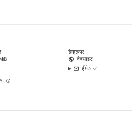
nd share your thoughts and problems.
र
डेव्हलपर
MiB
वेबसाइट
ईमेल
षा