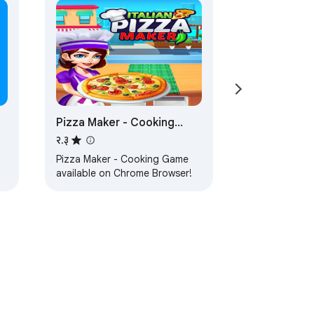
Pizza Maker - Cooking
Game
२.३
Pizza Maker - Cooking Game
ा
available on Chrome Browser!