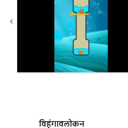
विहंगावलोकन