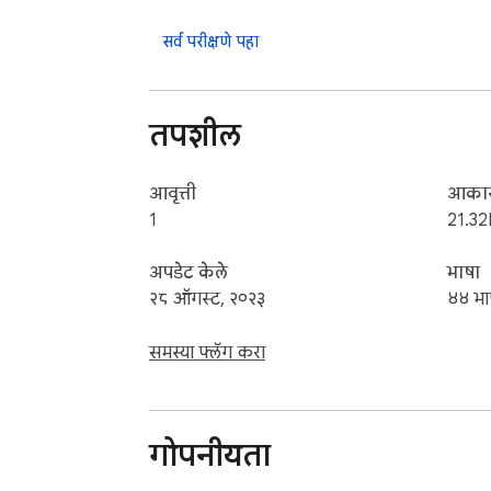
Contact with us at info@pickergame.com a
सर्व परीक्षणे पहा
तपशील
आवृत्ती
आका
1
21.32
अपडेट केले
भाषा
२८ ऑगस्ट, २०२३
४४ भा
समस्या फ्लॅग करा
गोपनीयता