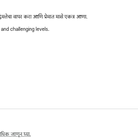
मत्तेचा वापर करा आणि प्रेमात मासे एकत्र आणा.
and challenging levels.

(and more requests will be added)! Fish Love Hyper Casual Gam
अधिक जाणून घ्या.