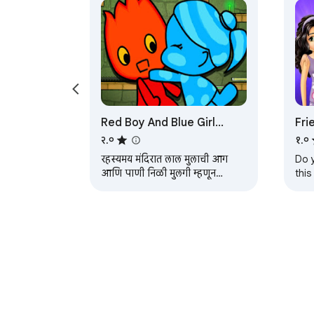
Red Boy And Blue Girl
Fri
Online Game
२.०
१.०
रहस्यमय मंदिरात लाल मुलाची आग
Do y
आणि पाणी निळी मुलगी म्हणून
this
आपल्याला एकत्रितपणे पातळी पार
Star
करावी लागेल.