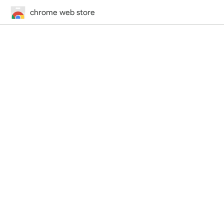
chrome web store