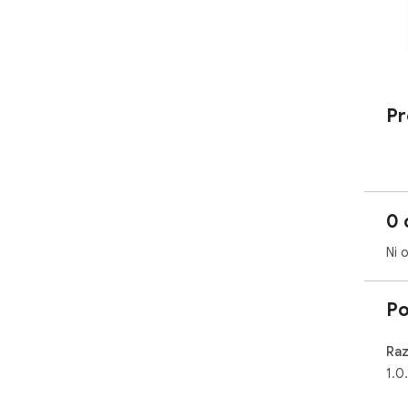
Pr
0 
Ni 
Po
Raz
1.0