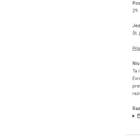
Pos
29.
Jez
Št. 
Prij
Nis
Ta i
Evr
pra
razv
Raz