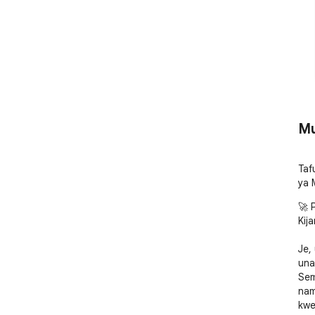
Mu
Taf
ya 
🚀 
Kij
Je,
una
Sem
nam
kwe