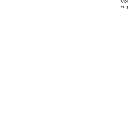
Ope
sug