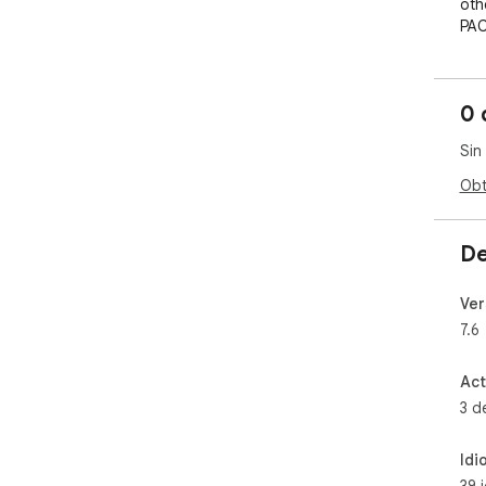
oth
PAC
the
Fin
0 
. C
dif
Sin
Try
obse
Obt
del
fas
by 
De
Thi
Ver
spo
7.6
the
Fin
Act
- L
3 d
- F
- N
Idi
- Hi
- S
39 