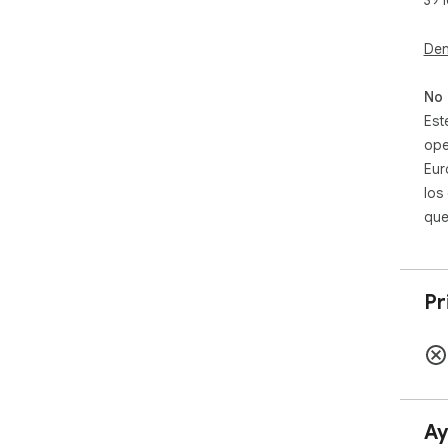
- H
Den
HOW
Whe
alm
No 
dif
Est
runs
ope
fast
Eur
whe
los
wil
hin
que
Als
dif
Pr
Fol
kee
Cop
Ay