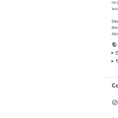
ne 
aux 
Dé
Mar
Alb
Co