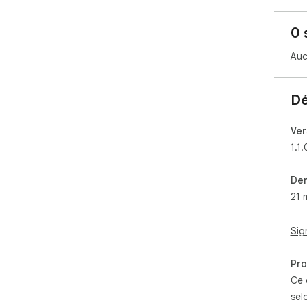
0 
Auc
Dé
Ver
1.1.
Der
21 
Sig
Pro
Ce 
sel