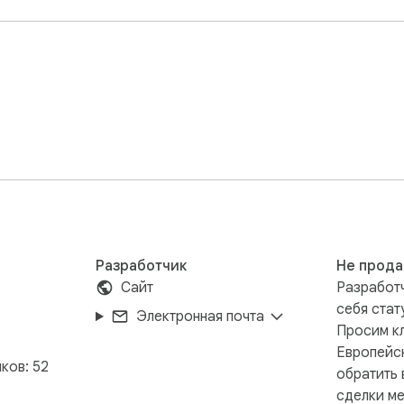
ков по папкам

trl / ⌘ + V

о ссылке

 чаще всего

ать нужное



лая и темная темы

ве:

Разработчик
Не прода
Сайт
Разработч
себя стат
Электронная почта
Просим кл
Европейс
ков: 52
обратить 
ите поиск

сделки ме