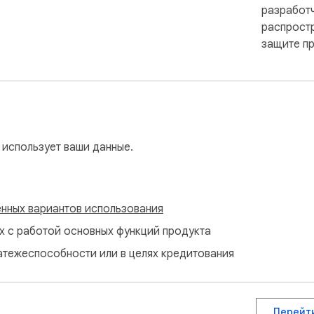
разработ
распрост
любой момент отключайте FileTray для выбранного сайта.

защите пр
 использует ваши данные.
нных вариантов использования
ы загрузить файл.
ых с работой основных функций продукта
атежеспособности или в целях кредитования
Перейт