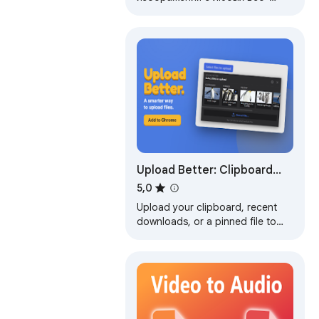
страниц. Также фильтруйте или
выбирайте все картинки для
массовой загрузки.
Upload Better: Clipboard
Upload, Paste Screenshots,
5,0
Recent Files Upload
Upload your clipboard, recent
downloads, or a pinned file to
any file input, anywhere.