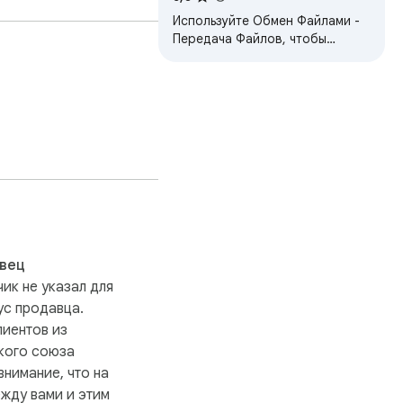
StrongFolder
Используйте Обмен Файлами -
Передача Файлов, чтобы
отправить файлы и папки
напрямую без облака, без
ограничений, быстро,
безопасно.
вец
ик не указал для
ус продавца.
иентов из
кого союза
внимание, что на
жду вами и этим