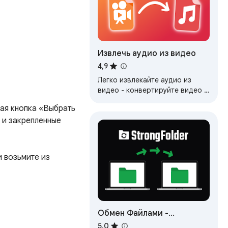
Извлечь аудио из видео
4,9
Легко извлекайте аудио из
видео - конвертируйте видео в
аудиофайлы, извлекайте звук,
ая кнопка «Выбрать 
музыку или аудио быстро и
 и закрепленные 
прямо в браузере.
 возьмите из 
Обмен Файлами -
Передача Файлов -
5,0