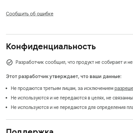
4. Он прикрепляется — готово

Сообщить об ошибке
Нужно вернуть стандартное окно на конкретном сайте? В 
Подходит для:

Загрузок в соцсетях

Конфиденциальность
Маркетплейсов (Amazon, Etsy и всех остальных)

Поддержки клиентов и тикет-систем

Форм и приложений

Разработчик сообщил, что продукт не собирает и не
Отправки скриншотов и документов

Быстрого доступа к недавним файлам

Этот разработчик утверждает, что ваши данные:
Не продаются третьим лицам, за исключением
разреше
Установите FileTray и перестаньте рыться по папкам, чтоб
Не используются и не передаются в целях, не связанн
Не используются и не передаются для определения пл
Поддержка