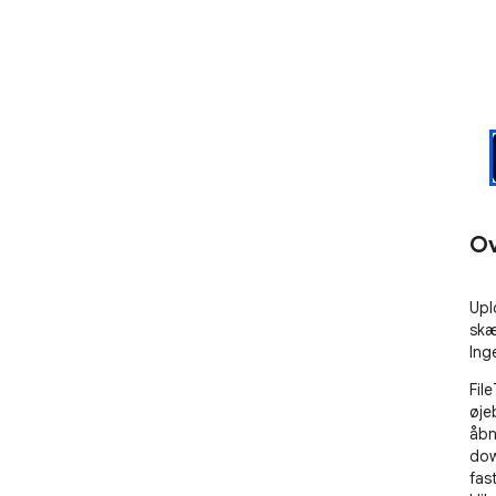
Ov
Upl
skær
Ing
Fil
øjeb
åbn
dow
fast