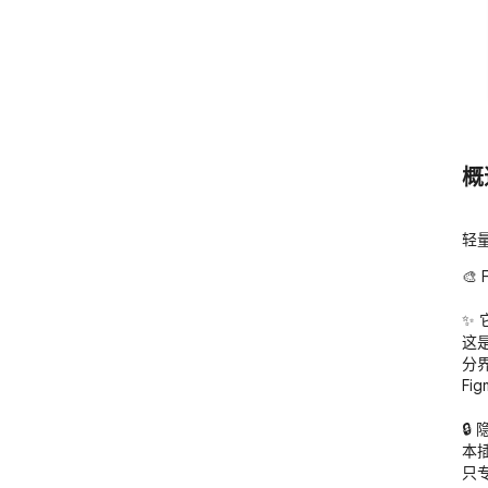
概
轻量
🎨
✨ 
这是
分
Fig
🔒
本
只