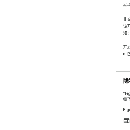
举
非
该
知
开
隐
“F
需
Fi