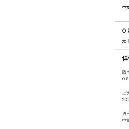
中文
0
无
详
版
0.8
上
20
语
中