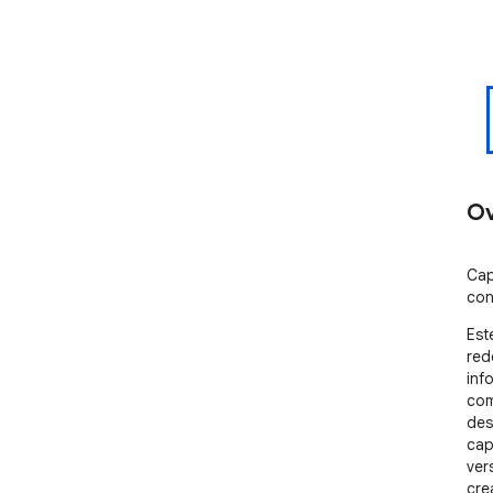
Ov
Cap
con 
Est
red
inf
com
des
cap
ver
cre