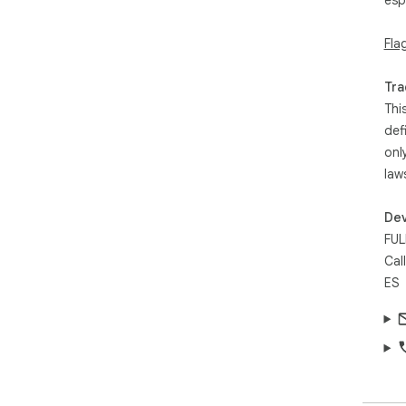
esp
Fla
Tra
Thi
def
onl
law
Dev
FUL
Cal
ES