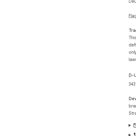
Deu
Fla
Tra
Thi
def
onl
law
D-
343
Dev
br
Str