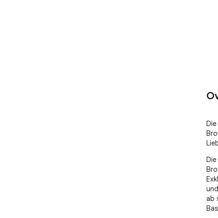
Ov
Die
Bro
Lie
Die
Bro
Exk
und
ab 
Bask