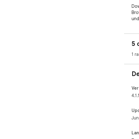
Dow
Bro
und
5 
1 ra
De
Ver
4.1.
Up
Jun
La