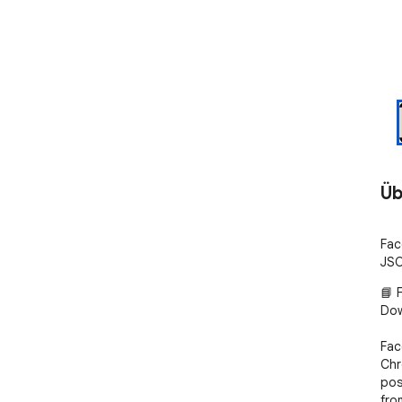
Üb
Fac
JSO
📘 
Dow
Fac
Chr
pos
fro