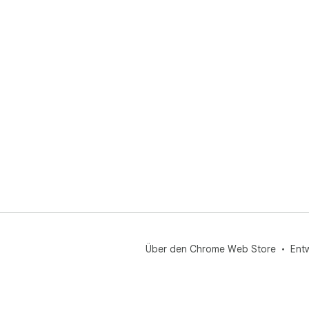
Med
ind
📝 
Fac
pos
per
Avai
🆔 P
👤 
🔗 
📝 
📅 
👍 
💬 
Über den Chrome Web Store
Ent
↪️ 
🎥 
📎 