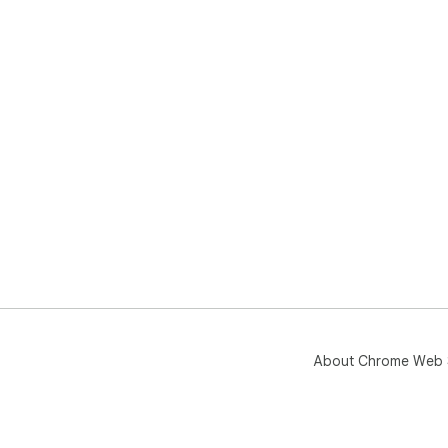
and
🔐 
are
poli
💬 
aio
About Chrome Web 