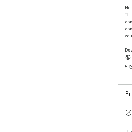
- 
Non
- 
Thi
👥 
con
- 
con
- 
you
- 
inac
- ✂
Dev
pag
- 
- 
one
🔒 
- 
Pr
for 
- 
chat
- 🔗
…)

- 
Thi