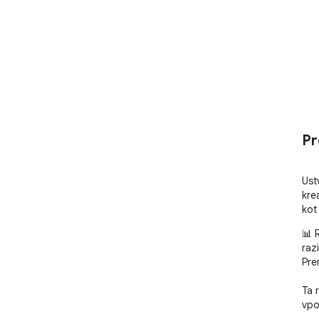
Pr
Ustv
kre
kot
📊 
raz
Pre
Ta r
vpo