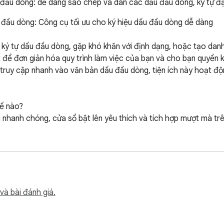
 đầu dòng: dễ dàng sao chép và dán các dấu đầu dòng, ký tự đặ
 đầu dòng: Công cụ tối ưu cho ký hiệu dấu đầu dòng dễ dàng

m ký tự dấu đầu dòng, gặp khó khăn với định dạng, hoặc tạo danh
 để đơn giản hóa quy trình làm việc của bạn và cho bạn quyền k
 truy cập nhanh vào văn bản dấu đầu dòng, tiện ích này hoạt độ
ế nào?

 nhanh chóng, cửa sổ bật lên yêu thích và tích hợp mượt mà tr
g

òng chỉ với một phím tắt cho dấu đầu dòng. Với Phím tắt Dấu đầ
được sử dụng nhiều nhất.

và bài đánh giá.
ổ cấu hình.
