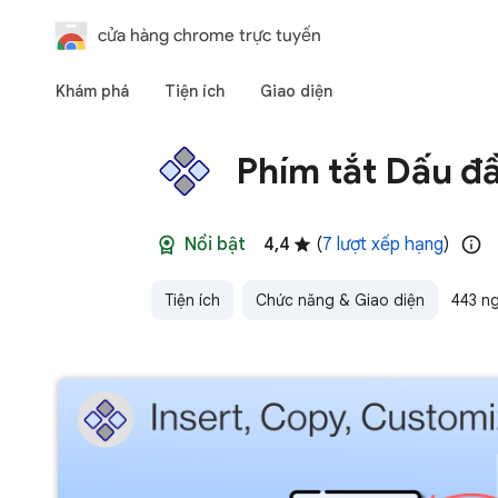
cửa hàng chrome trực tuyến
Khám phá
Tiện ích
Giao diện
Phím tắt Dấu đ
Nổi bật
4,4
(
7 lượt xếp hạng
)
Tiện ích
Chức năng & Giao diện
443 n