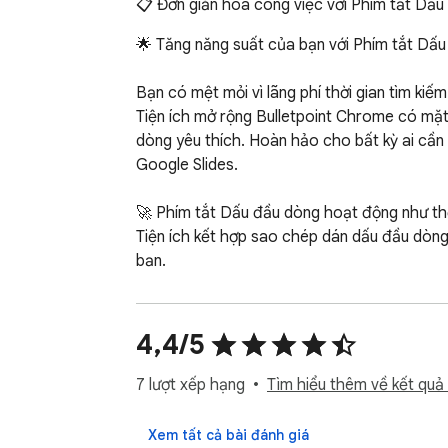
📋 Đơn giản hóa công việc với Phím tắt Dấu
🌟 Tăng năng suất của bạn với Phím tắt Dấu
Bạn có mệt mỏi vì lãng phí thời gian tìm kiế
Tiện ích mở rộng Bulletpoint Chrome có mặt
dòng yêu thích. Hoàn hảo cho bất kỳ ai cần
Google Slides.

🚀 Phím tắt Dấu đầu dòng hoạt động như th
Tiện ích kết hợp sao chép dán dấu đầu dòng
bạn.

1️⃣ Sao chép dán Dấu đầu dòng Nhanh chón
Hãy tưởng tượng chèn một ký hiệu dấu đầu d
4,4/5
tắt cho các ký hiệu hoặc văn bản tùy chỉnh 
7 lượt xếp hạng
Tìm hiểu thêm về kết quả 
Đây là cách thiết lập:

➔ Nhấp vào biểu tượng ứng dụng để mở cửa s
Xem tất cả bài đánh giá