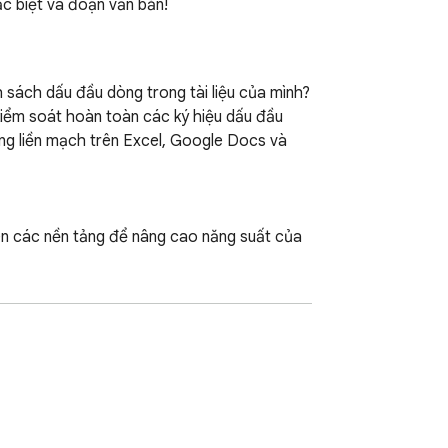
c biệt và đoạn văn bản!
 sách dấu đầu dòng trong tài liệu của mình? 
iểm soát hoàn toàn các ký hiệu dấu đầu 
ng liền mạch trên Excel, Google Docs và 
ên các nền tảng để nâng cao năng suất của 
u dòng, bạn có thể cấu hình tối đa 3 phím 