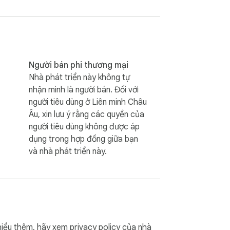
 dòng.

.

ếp tại con trỏ của bạn. Nếu bạn không ở 
xác nhận hành động.

Người bán phi thương mại
Nhà phát triển này không tự
nhận mình là người bán. Đối với
 đầu dòng yêu thích, bao gồm các ký hiệu 
người tiêu dùng ở Liên minh Châu
Âu, xin lưu ý rằng các quyền của
người tiêu dùng không được áp
dụng trong hợp đồng giữa bạn
và nhà phát triển này.
iểu thêm, hãy xem
privacy policy
của nhà