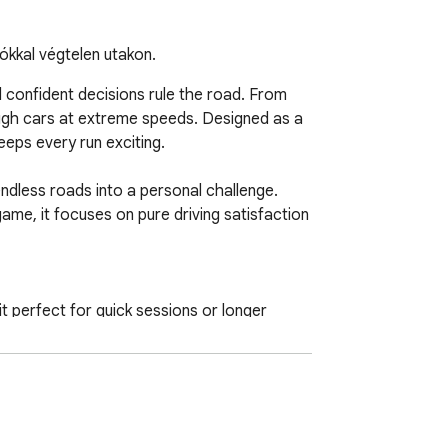
ókkal végtelen utakon.
 confident decisions rule the road. From 
ugh cars at extreme speeds. Designed as a 
eps every run exciting.

ndless roads into a personal challenge. 
ame, it focuses on pure driving satisfaction 
t perfect for quick sessions or longer 
ce a fresh feel.

s naturally among car games 3d experiences, 
acing challenge, it adapts to your 