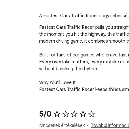
A Fastest Cars Traffic Racer nagy sebességű
Fastest Cars Traffic Racer pulls you straigh
the moment you hit the highway, this traff
modern driving game, it combines smooth con
Built for fans of car games who crave fast 
Every overtake matters, every mistake counts
without breaking the rhythm.

Why You’ll Love It

Fastest Cars Traffic Racer keeps things simpl
competitive runs. As a traffic racer, it rewa
If you enjoy car simulator mechanics mixed 
5/0
offering a strong sense of speed and control
playstyle.

Nincsenek értékelések
További információ