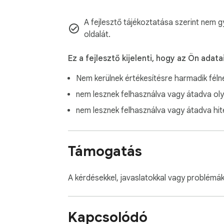
Contact with us at info@gamebol.com and 
A fejlesztő tájékoztatása szerint nem g
oldalát.
Ez a fejlesztő kijelenti, hogy az Ön adatai
Nem kerülnek értékesítésre harmadik féln
nem lesznek felhasználva vagy átadva ol
nem lesznek felhasználva vagy átadva hi
Támogatás
A kérdésekkel, javaslatokkal vagy problémák
Kapcsolódó