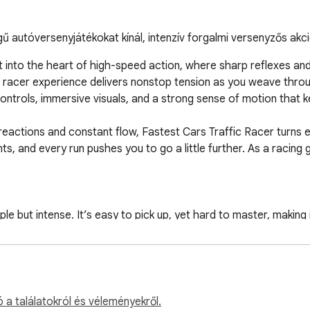
 autóversenyjátékokat kínál, intenzív forgalmi versenyzős akci
t into the heart of high-speed action, where sharp reflexes and
ic racer experience delivers nonstop tension as you weave thro
trols, immersive visuals, and a strong sense of motion that ke
reactions and constant flow, Fastest Cars Traffic Racer turns e
, and every run pushes you to go a little further. As a racing g
e but intense. It’s easy to pick up, yet hard to master, making i
rds skillful driving rather than memorization, which gives each ra
with arcade-style speed, this is a great balance. The game fit
. Whether you treat it as a relaxed driving game or a focused r
 a találatokról és véleményekről.