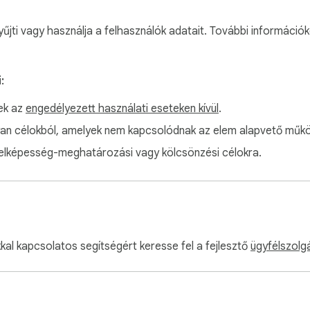
share your thoughts and problems.
yűjti vagy használja a felhasználók adatait. További információk
:
ek az
engedélyezett használati eseteken kívül
.
yan célokból, amelyek nem kapcsolódnak az elem alapvető műk
telképesség-meghatározási vagy kölcsönzési célokra.
kal kapcsolatos segítségért keresse fel a fejlesztő
ügyfélszolg