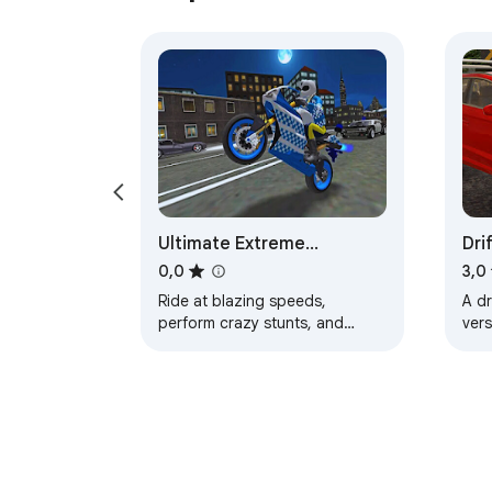
Ultimate Extreme
Dri
Motorcycle Simulator
Ra
0,0
3,0
Game
Ride at blazing speeds,
A dr
perform crazy stunts, and
ver
conquer epic challenges in
módb
Extreme Motorcycle Simulator!