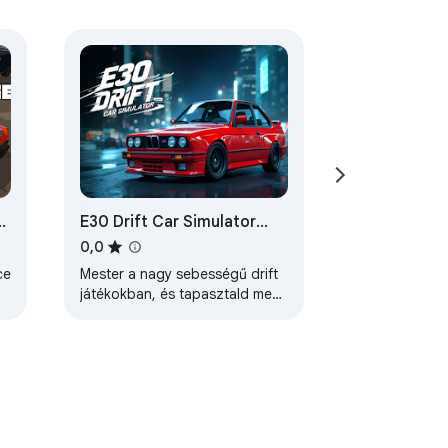
E30 Drift Car Simulator
Game
0,0
ce
Mester a nagy sebességű drift
játékokban, és tapasztald meg
az autentikus autóvezetést az
E30 Drift Car Simulatorban.