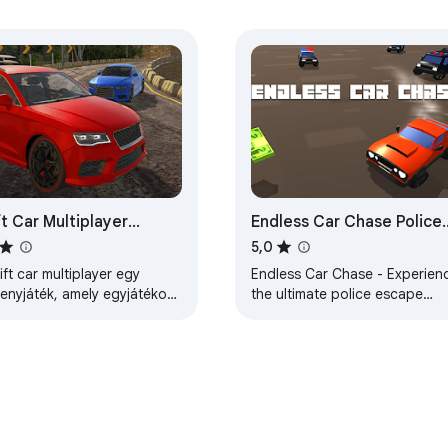
ft Car Multiplayer
Endless Car Chase Police
cing Game
Escape Game
5,0
ift car multiplayer egy
Endless Car Chase - Experien
senyjáték, amely egyjátékos
the ultimate police escape
an és online is játszható.
game directly in your browser