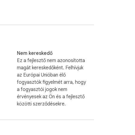
navigating dense traffic without crashing. 
g vehicles closely boosts your score, while 
Nem kereskedő
Ez a fejlesztő nem azonosította
magát kereskedőként. Felhívjuk
az Európai Unióban élő
fogyasztók figyelmét arra, hogy
a fogyasztói jogok nem
érvényesek az Ön és a fejlesztő
közötti szerződésekre.