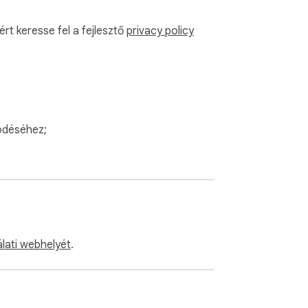
ért keresse fel a fejlesztő
privacy policy
ödéséhez;
álati webhelyét
.