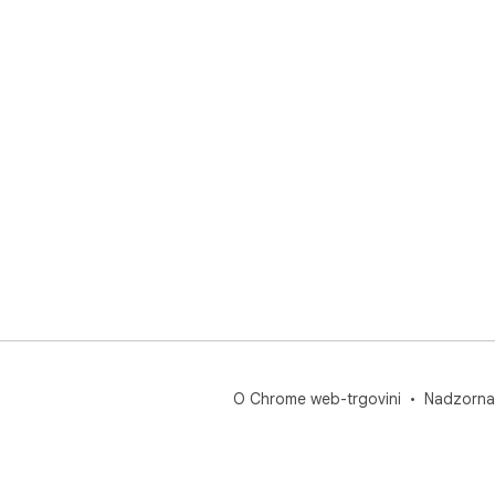
O Chrome web-trgovini
Nadzorna