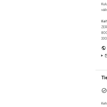
Kul
väli
Keh
ZER
800
330
Ti
Keh