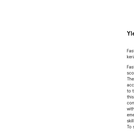
Yl
Fas
ker
Fas
sco
The
acc
to 
thi
con
wit
eme
skil
To 
gam