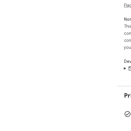
Fla
lịc
bạn
Non
Thi
con
con
you
Dev
Pr