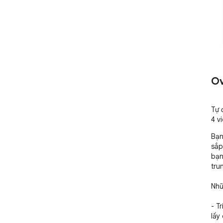
Ov
Tự 
4 v
Bạn
sắp
bạn
tru
Nhữ
- T
lấy