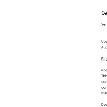
De
Ver
1.1
Up
Aug
Fla
Non
Thi
con
con
you
Dev