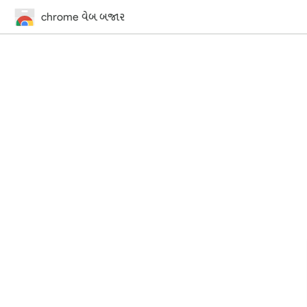
chrome વેબ બજાર