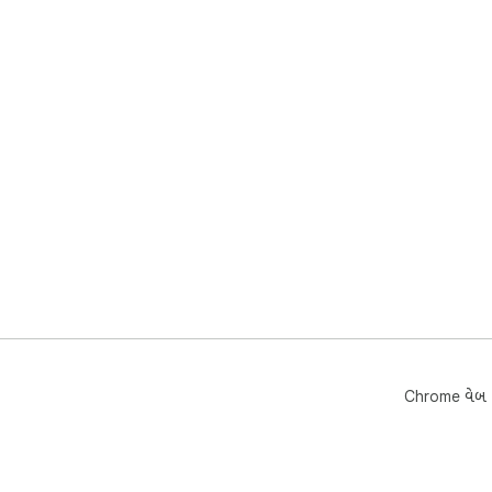
Chrome વેબ સ