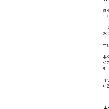
版
1.0
上
20
举
非
该
知
开
支