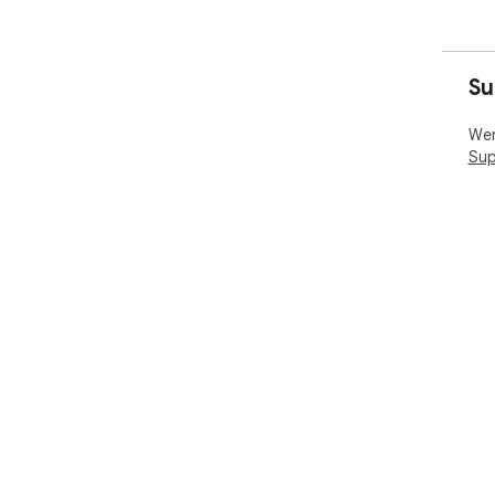
Su
Wen
Sup