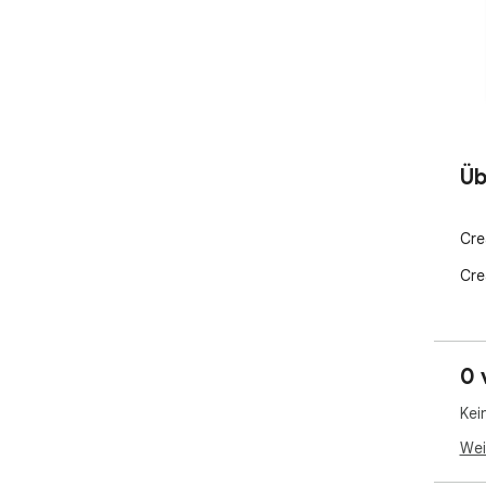
Üb
Cre
Cre
0 
Kei
Wei