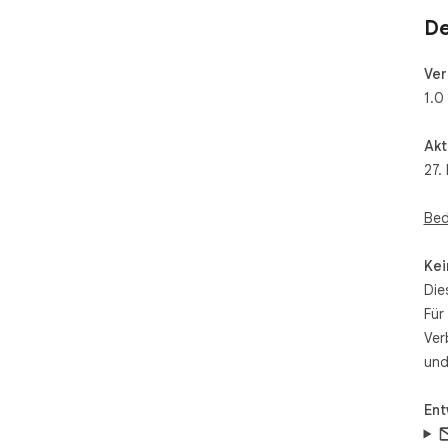
De
Ver
1.0
Akt
27.
Bed
Kei
Die
Für
Ver
und
Ent