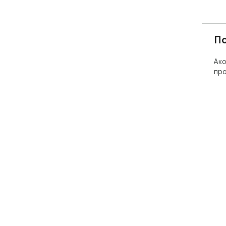
П
Ако
про