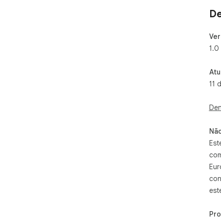
De
Ver
1.0
Atu
11 
Den
Não
Est
com
Eur
con
est
Pr