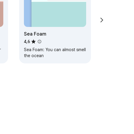
Sea Foam
4,6
r
Sea Foam: You can almost smell
the ocean
Termos de Serviço
Ajuda