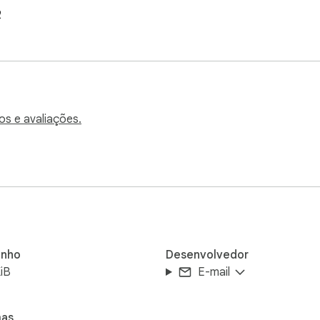
2
os e avaliações.
nho
Desenvolvedor
iB
E-mail
mas