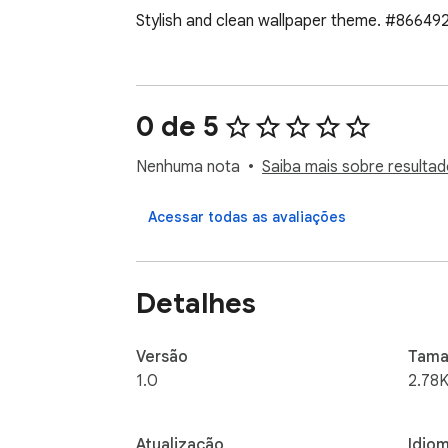
Stylish and clean wallpaper theme. #86649
0 de 5
Nenhuma nota
Saiba mais sobre resultad
Acessar todas as avaliações
Detalhes
Versão
Tama
1.0
2.78K
Atualização
Idio