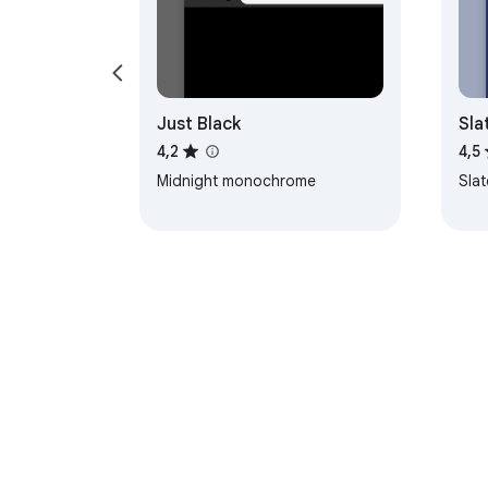
Just Black
Sla
4,2
4,5
Midnight monochrome
Sla
Sobre a Chrome Web Store