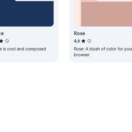
te
Rose
4,6
te is cool and composed
Rose: A blush of color for you
browser
Painel de Controle do desenvolvedor
Política de Privacidade