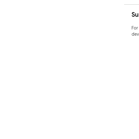
Su
For
dev