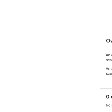
Ov
An 
sca
An 
sca
0 
No 