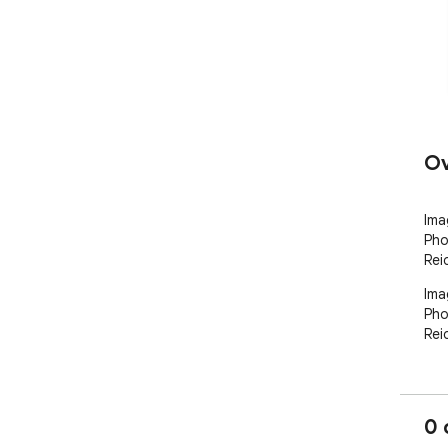
Ov
Imag
Pho
Rei
Imag
Pho
Rei
0 