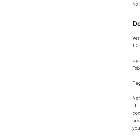
No 
De
Ver
1.0
Up
Feb
Fla
Non
Thi
con
con
you