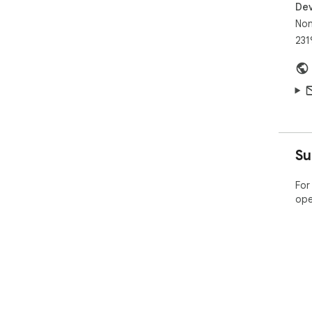
Dev
No
231
Su
For
ope