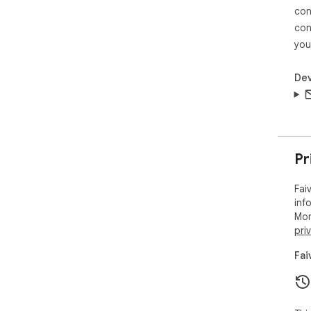
con
con
you
Dev
Pr
Fai
inf
Mor
pri
Fai