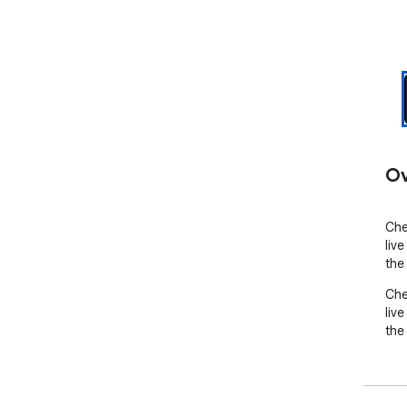
Ov
Che
liv
the 
Che
liv
the 