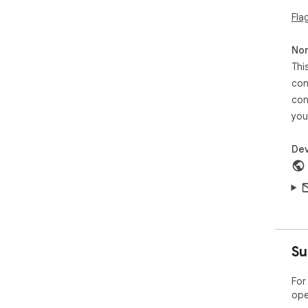
Fla
Non
Thi
con
con
you
Dev
Su
For
ope