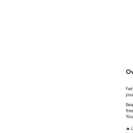
Ov
Fai
you
Rea
free
You
🔥 