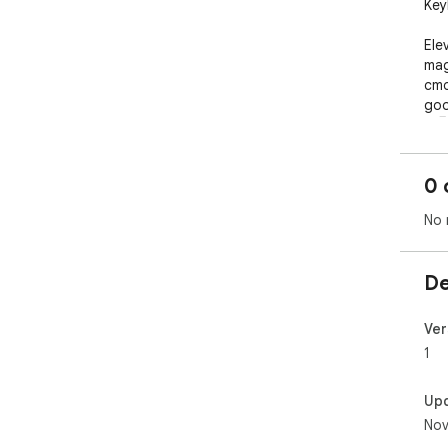
Key
Ele
mag
cmd
goo
🚀🖥
0 
No 
De
Ver
1
Up
Nov