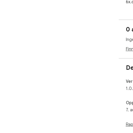
6x.
0 
Ing
Fin
De
Ver
1.0
Opp
7. 
Rap