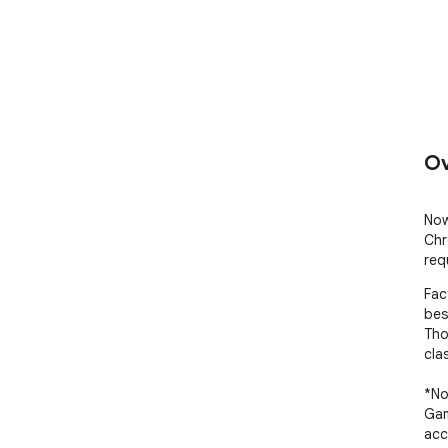
Ov
Now
Chr
req
Fac
bes
Tho
cla
*No
Gam
acc