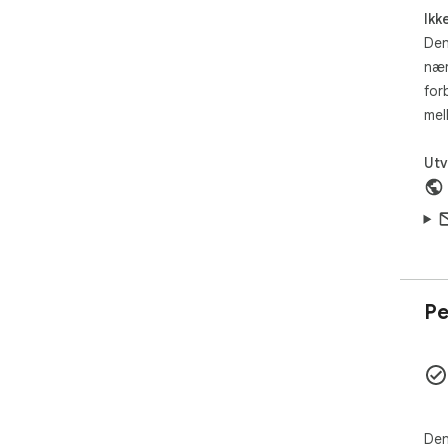
Ikk
Den
nær
for
mel
Utv
Pe
Den