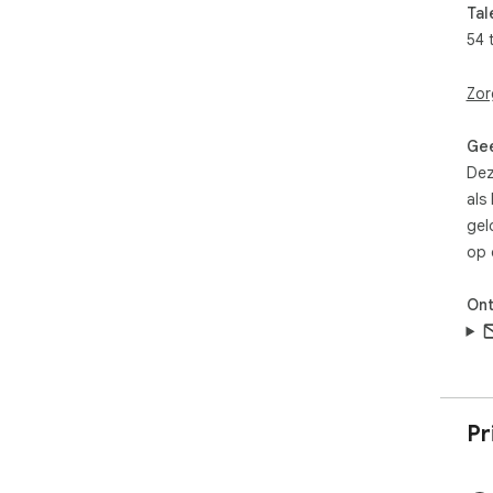
Tal
Cus
54 
per
ref
Zor
Pri
vid
Gee
enc
Dez
swa
als
gel
op 
Ont
Pr