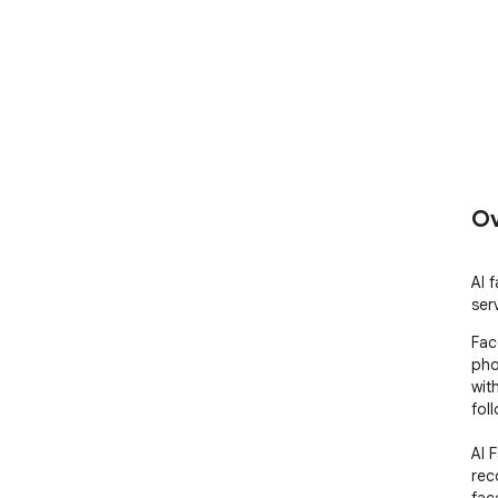
Ov
AI 
ser
Fac
pho
wit
foll
AI 
rec