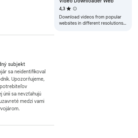
Video Downloader Web
4,3
st fits your needs.

Download videos from popular
websites in different resolutions
form video content.

and watch it later with video
downloader. One click to save
g experience.

video.
ný subjekt
ted videos immediately.

jár sa neidentifikoval
dník. Upozorňujeme,
potrebiteľov
j únii sa nevzťahujú
 uzavreté medzi vami
ývojárom.