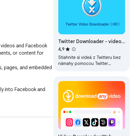
Twitter Downloader - video
 videos and Facebook 
downloaders twitter
4,9
ents, or content for 
Stiahnite si videá z Twitteru bez
námahy pomocou Twitter
es, pages, and embedded 
Downloader. Uložte si svoje
obľúbené klipy, momenty a obsah
len niekoľkými…
ly into Facebook and 
g the page.
