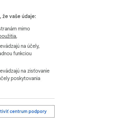
, že vaše údaje:
 stranám mimo
oužitia
,
evádzajú na účely,
ladnou funkciou
revádzajú na zisťovanie
 účely poskytovania
tíviť centrum podpory