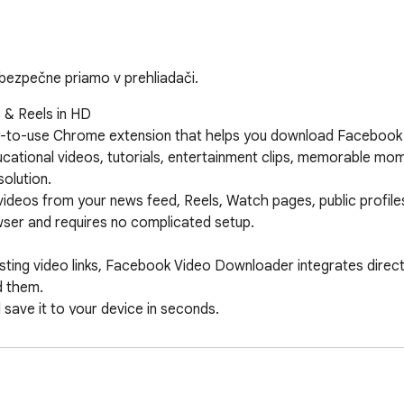
 bezpečne priamo v prehliadači.
 Reels in HD

sy-to-use Chrome extension that helps you download Facebook
cational videos, tutorials, entertainment clips, memorable mom
olution.

ideos from your news feed, Reels, Watch pages, public profil
wser and requires no complicated setup.

sting video links, Facebook Video Downloader integrates direct
 them.

save it to your device in seconds.

ook videos, allowing you to save videos quickly without leavin