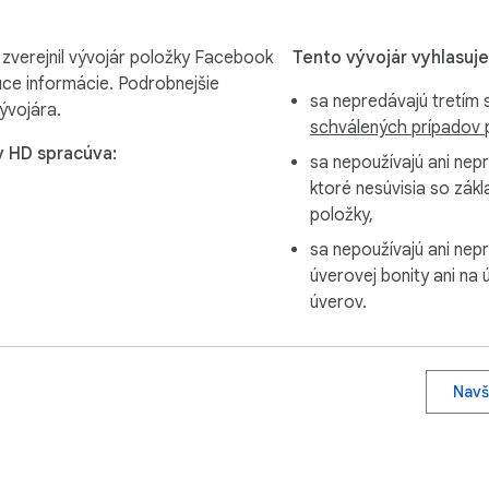
zverejnil vývojár položky Facebook
Tento vývojár vyhlasuje
úce informácie. Podrobnejšie
sa nepredávajú tretím
ývojára.
schválených prípadov p
 accessible Facebook video content, including:

v HD spracúva:
sa nepoužívajú ani nepr
ktoré nesúvisia so zák
položky,
sa nepoužívajú ani nep
úverovej bonity ani na
úverov.
ideo availability.

Navš