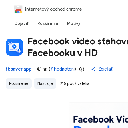
internetový obchod chrome
Objaviť
Rozšírenia
Motívy
Facebook video sťahova
Facebooku v HD
fbsaver.app
4,1
(
7 hodnotení
)
Zdieľať
Rozšírenie
Nástroje
916 používatelia