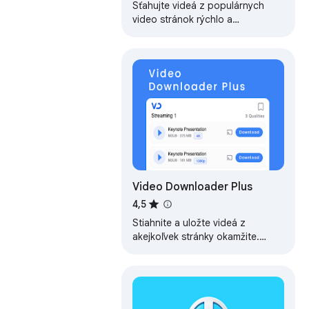
vysielania
Sťahujte videá z populárnych
video stránok rýchlo a
jednoducho. Ukladajte
najpopulárnejšie formáty videa,
ako sú MP4 a M3U8.
Video Downloader Plus
4,5
Stiahnite a uložte videá z
akejkoľvek stránky okamžite.
Rýchly a jednoduchý nástroj na
sťahovanie videí.