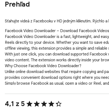
Prehľad
Sťahujte videá z Facebooku v HD jedným kliknutím. Rýchlo a
Facebook Video Downloader – Download Facebook Videos &
Facebook Video Downloader is a fast, lightweight, and ea
Reels directly to your device. Whether you want to save edu
offline viewing, this extension provides a simple and reliable s
With just one click, you can download supported Facebook v
video content. The extension works directly inside your bro
Why Choose Facebook Video Downloader?

Unlike online download websites that require copying and pa
provides convenient download options right where you need
Simply browse Facebook as usual, open a video or Reel, and 
________________________________________

🚀 Features

✅ One-Click Facebook Video Downloads

4,1 z 5
A download button automatically appears on supported Faceb