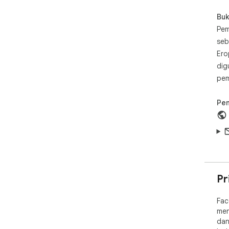
Buk
Pem
seb
Ero
dig
pem
Pe
Pr
Fac
men
dan