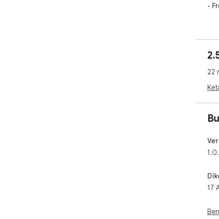
- F
How
- J
vid
2.
- H
of 
22 
siz
Ket
Dis
off
Inc.
Bu
Ver
1.0
Dik
17 
Ben