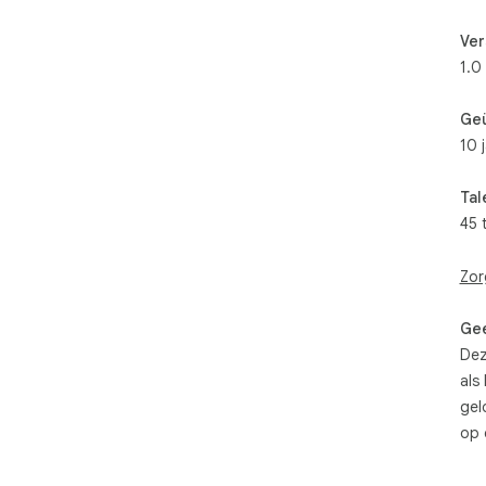
Ver
1.0
Ge
10 
Tal
45 
Zor
Gee
Dez
als
gel
op 