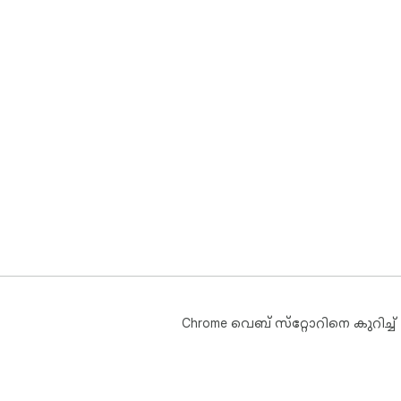
Chrome വെബ് സ്‌റ്റോറിനെ കുറിച്ച്