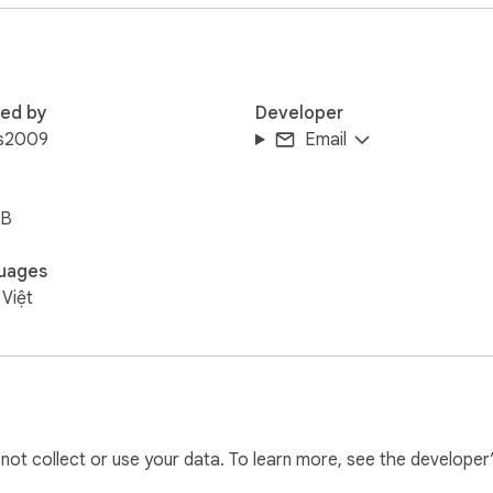
red by
Developer
us2009
Email
iB
uages
 Việt
l not collect or use your data. To learn more, see the developer