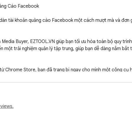
ảng Cáo Facebook

 dàn tài khoản quảng cáo Facebook một cách mượt mà và đơn gi
Media Buyer, EZTOOL.VN giúp bạn tối ưu hóa toàn bộ quy trình là
n một trải nghiệm quản lý tập trung, giúp bạn dễ dàng nắm bắt t
hủ từ Chrome Store, bạn đã trang bị ngay cho mình một công cụ hỗ
y.

 nghiệm sự khác biệt!
eviews.