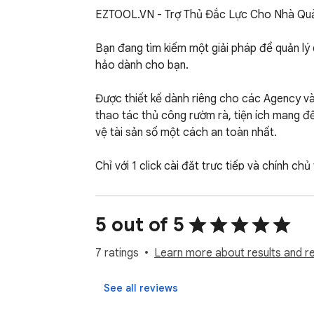
EZTOOL.VN - Trợ Thủ Đắc Lực Cho Nhà Qu
Bạn đang tìm kiếm một giải pháp để quản lý
hảo dành cho bạn.

Được thiết kế dành riêng cho các Agency và 
thao tác thủ công rườm rà, tiện ích mang đế
vệ tài sản số một cách an toàn nhất.

Chỉ với 1 click cài đặt trực tiếp và chính c
gian và nâng cao hiệu suất công việc mỗi ngà
👉 Cài đặt EZTOOL.VN ngay hôm nay để trải
5 out of 5
7 ratings
Learn more about results and r
See all reviews