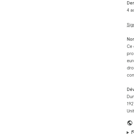
Der
4 a
Sig
Non
Ce 
pro
eur
dro
con
Dé
Dun
192
Uni