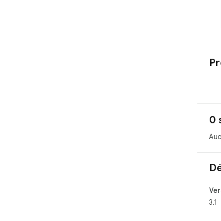
Pr
0 
Auc
Dé
Ver
3.1