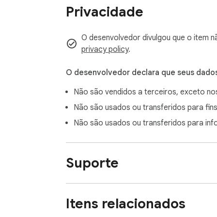
Privacidade
Análise de vulnerabilidades

• Bibliotecas JavaScript com vulnerabilida
• Dependências npm diretas e transitivas v
O desenvolvedor divulgou que o item n
• Resultados graduados por severidade: Crít
privacy policy
.
Análise de manifesto e políticas

O desenvolvedor declara que seus dado
• Escalação de permissões entre versões

Não são vendidos a terceiros, exceto n
• Política de segurança de conteúdo fraca

• URLs de atualização personalizadas (con
Não são usados ou transferidos para fins
• Permissões excessivas e Manifest V2 lega
Não são usados ou transferidos para in
PONTUAÇÃO DE CONFIANÇA

Suporte
Cada extensão analisada recebe uma pontu
• 80-100: Nenhum problema significativo e
• 50-79: Algumas preocupações detectada
Itens relacionados
• 0-49: Múltiplos problemas detectados, 