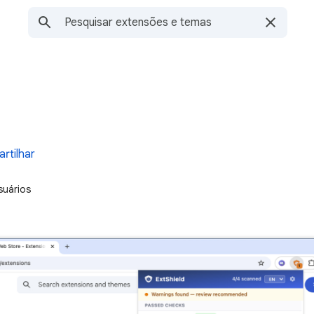
rtilhar
suários