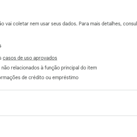
des conhecidas (banco de dados RetireJS CVE)

ulneráveis (banco de dados OSV)

ão vai coletar nem usar seus dados. Para mais detalhes, cons
ico, Médio e Baixo

s
os
casos de uso aprovados
tornando a revisão da CWS)

 não relacionados à função principal do item
do

formações de crédito ou empréstimo
ação de confiança de 0 a 100:

ncontrado

s, revisão recomendada

ação recomendada
