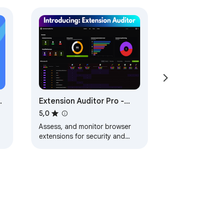
e
Extension Auditor Pro -
Assess Risk & Improve
5,0
Browser Security Posture
Assess, and monitor browser
extensions for security and
privacy risks. Improve your
Browser Security Posture and
Stay Safe Oonline.