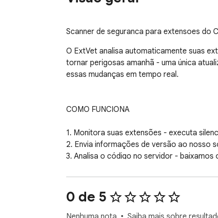
Scanner de seguranca para extensoes do C
O ExtVet analisa automaticamente suas e
tornar perigosas amanhã - uma única atuali
essas mudanças em tempo real.

COMO FUNCIONA

1. Monitora suas extensões - executa sile
2. Envia informações de versão ao nosso s
3. Analisa o código no servidor - baixamo
4. Mostra os resultados instantaneamente -
0 de 5
O QUE ANALISAMOS

Nenhuma nota
Saiba mais sobre resultad