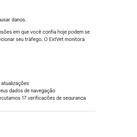
ausar danos.
sões em que você confia hoje podem se 
cionar seu tráfego. O ExtVet monitora 
atualizações

seus dados de navegação

ecutamos 17 verificações de segurança

igo
