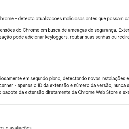
hrome - detecta atualizacoes maliciosas antes que possam c
xtensões do Chrome em busca de ameaças de segurança. Exten
zação pode adicionar keyloggers, roubar suas senhas ou redire
nciosamente em segundo plano, detectando novas instalações e 
canner - apenas o ID da extensão e número da versão, nunca 
s o pacote da extensão diretamente da Chrome Web Store e ex
 status tipo semáforo para cada extensão: Limpo, Aviso ou Per
os e avaliações.