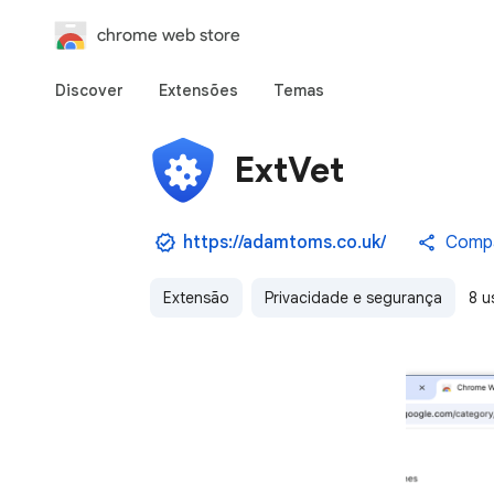
chrome web store
Discover
Extensões
Temas
ExtVet
https://adamtoms.co.uk/
Compa
Extensão
Privacidade e segurança
8 u